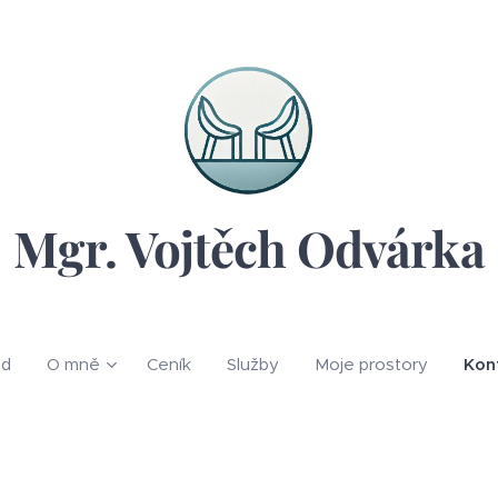
Mgr. Vojtěch Odvárka
d
O mně
Ceník
Služby
Moje prostory
Kon