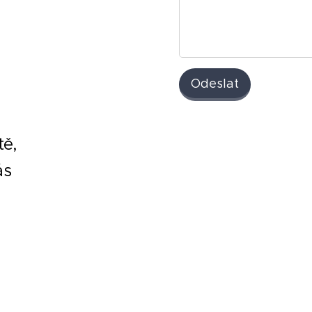
Odeslat
tě,
ás